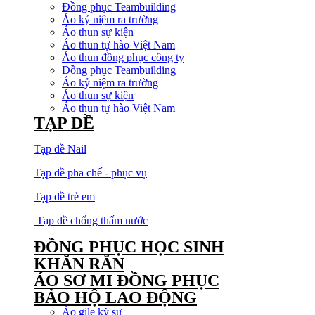
Đồng phục Teambuilding
Áo kỷ niệm ra trường
Áo thun sự kiện
Áo thun tự hào Việt Nam
Áo thun đồng phục công ty
Đồng phục Teambuilding
Áo kỷ niệm ra trường
Áo thun sự kiện
Áo thun tự hào Việt Nam
TẠP DỀ
Tạp dề Nail
Tạp dề pha chế - phục vụ
Tạp dề trẻ em
Tạp dề chống thấm nước
ĐỒNG PHỤC HỌC SINH
KHĂN RẰN
ÁO SƠ MI ĐỒNG PHỤC
BẢO HỘ LAO ĐỘNG
Áo gile kỹ sư