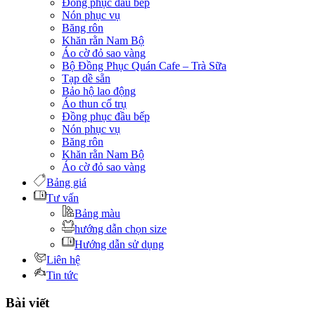
Đồng phục đầu bếp
Nón phục vụ
Băng rôn
Khăn rằn Nam Bộ
Áo cờ đỏ sao vàng
Bộ Đồng Phục Quán Cafe – Trà Sữa
Tạp dề sẵn
Bảo hộ lao động
Áo thun cổ trụ
Đồng phục đầu bếp
Nón phục vụ
Băng rôn
Khăn rằn Nam Bộ
Áo cờ đỏ sao vàng
Bảng giá
Tư vấn
Bảng màu
hướng dẫn chọn size
Hướng dẫn sử dụng
Liên hệ
Tin tức
Bài viết