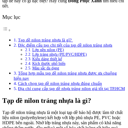
tạp dề này có gì đặc biệt? Hãy cùng
Đồng Phục Xanh
tìm hiểu chi
tiết.
Mục lục
Tạp dề nilon tráng nhựa là gì?
Đặc điểm cấu tạo chi tiết của tạp dề nilon tráng nhựa
Lớp nền nilon (PE)
Lớp tráng nhựa (PE/PVC/HDPE)
Kiểu dáng thiết kế
Kích thước phổ biến
Màu sắc đa dạng
Tổng hợp mẫu tạp dề nilon tráng nhựa được ưa chuộng
hiện nay
Cách chọn tạp dề nilon tráng nhựa đúng chuẩn
Địa chỉ cung cấp tạp dề nhựa tráng nilon giá tốt tại TP.HCM
Tạp dề nilon tráng nhựa là gì?
Tạp dề nilon tráng nhựa là một loại tạp dề bảo hộ được làm từ chất
liệu nilon (polyethylene) kết hợp với lớp phủ nhựa PE, PVC hoặc
HDPE bên ngoài. Nhờ lớp tráng nhựa này, sản phẩm có khả năng
chống thấm nước, dầu mỡ và một số hóa chất loãng rất hiệu quả.