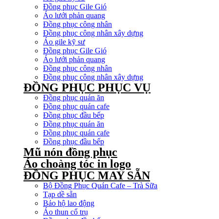
Đồng phục Gile Gió
Áo lưới phản quang
Đồng phục công nhân
Đồng phục công nhân xây dựng
Áo gile kỹ sư
Đồng phục Gile Gió
Áo lưới phản quang
Đồng phục công nhân
Đồng phục công nhân xây dựng
ĐỒNG PHỤC PHỤC VỤ
Đồng phục quán ăn
Đồng phục quán cafe
Đồng phục đầu bếp
Đồng phục quán ăn
Đồng phục quán cafe
Đồng phục đầu bếp
Mũ nón đồng phục
Áo choàng tóc in logo
ĐỒNG PHỤC MAY SẴN
Bộ Đồng Phục Quán Cafe – Trà Sữa
Tạp dề sẵn
Bảo hộ lao động
Áo thun cổ trụ