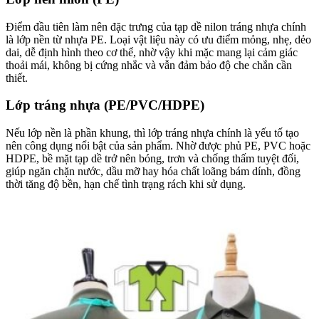
Điểm đầu tiên làm nên đặc trưng của tạp dề nilon tráng nhựa chính
là lớp nền từ nhựa PE. Loại vật liệu này có ưu điểm mỏng, nhẹ, dẻo
dai, dễ định hình theo cơ thể, nhờ vậy khi mặc mang lại cảm giác
thoải mái, không bị cứng nhắc và vẫn đảm bảo độ che chắn cần
thiết.
Lớp tráng nhựa (PE/PVC/HDPE)
Nếu lớp nền là phần khung, thì lớp tráng nhựa chính là yếu tố tạo
nên công dụng nổi bật của sản phẩm. Nhờ được phủ PE, PVC hoặc
HDPE, bề mặt tạp dề trở nên bóng, trơn và chống thấm tuyệt đối,
giúp ngăn chặn nước, dầu mỡ hay hóa chất loãng bám dính, đồng
thời tăng độ bền, hạn chế tình trạng rách khi sử dụng.