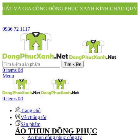
ĐỒNG PHỤC XANH KÍNH CHÀO QUÝ KHÁCH
0936 72 1117
Tìm kiếm
0
items
0
₫
Menu
0
items
0
₫
Trang chủ
Về chúng tôi
Sản phẩm
ÁO THUN ĐỒNG PHỤC
Áo thun đồng phục công ty