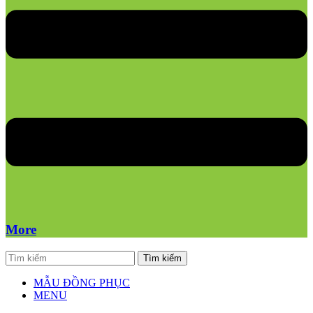
More
Tìm kiếm
MẪU ĐỒNG PHỤC
MENU