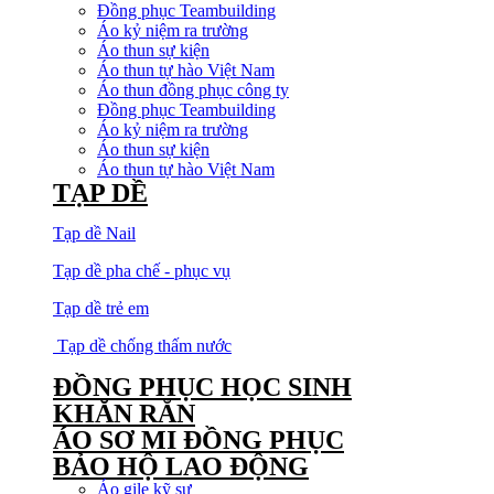
Đồng phục Teambuilding
Áo kỷ niệm ra trường
Áo thun sự kiện
Áo thun tự hào Việt Nam
Áo thun đồng phục công ty
Đồng phục Teambuilding
Áo kỷ niệm ra trường
Áo thun sự kiện
Áo thun tự hào Việt Nam
TẠP DỀ
Tạp dề Nail
Tạp dề pha chế - phục vụ
Tạp dề trẻ em
Tạp dề chống thấm nước
ĐỒNG PHỤC HỌC SINH
KHĂN RẰN
ÁO SƠ MI ĐỒNG PHỤC
BẢO HỘ LAO ĐỘNG
Áo gile kỹ sư