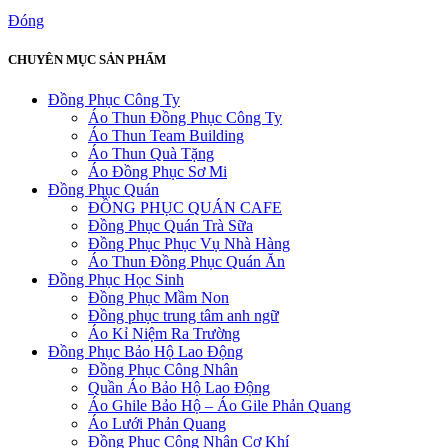
Đóng
CHUYÊN MỤC SẢN PHẨM
Đồng Phục Công Ty
Áo Thun Đồng Phục Công Ty
Áo Thun Team Building
Áo Thun Quà Tặng
Áo Đồng Phục Sơ Mi
Đồng Phục Quán
ĐỒNG PHỤC QUÁN CAFE
Đồng Phục Quán Trà Sữa
Đồng Phục Phục Vụ Nhà Hàng
Áo Thun Đồng Phục Quán Ăn
Đồng Phục Học Sinh
Đồng Phục Mầm Non
Đồng phục trung tâm anh ngữ
Áo Kỉ Niệm Ra Trường
Đồng Phục Bảo Hộ Lao Động
Đồng Phục Công Nhân
Quần Áo Bảo Hộ Lao Động
Áo Ghile Bảo Hộ – Áo Gile Phản Quang
Áo Lưới Phản Quang
Đồng Phục Công Nhân Cơ Khí