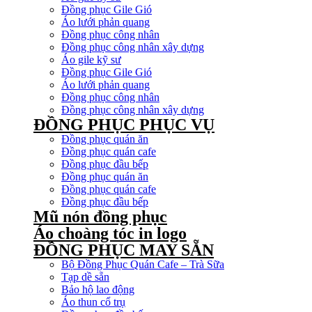
Đồng phục Gile Gió
Áo lưới phản quang
Đồng phục công nhân
Đồng phục công nhân xây dựng
Áo gile kỹ sư
Đồng phục Gile Gió
Áo lưới phản quang
Đồng phục công nhân
Đồng phục công nhân xây dựng
ĐỒNG PHỤC PHỤC VỤ
Đồng phục quán ăn
Đồng phục quán cafe
Đồng phục đầu bếp
Đồng phục quán ăn
Đồng phục quán cafe
Đồng phục đầu bếp
Mũ nón đồng phục
Áo choàng tóc in logo
ĐỒNG PHỤC MAY SẴN
Bộ Đồng Phục Quán Cafe – Trà Sữa
Tạp dề sẵn
Bảo hộ lao động
Áo thun cổ trụ