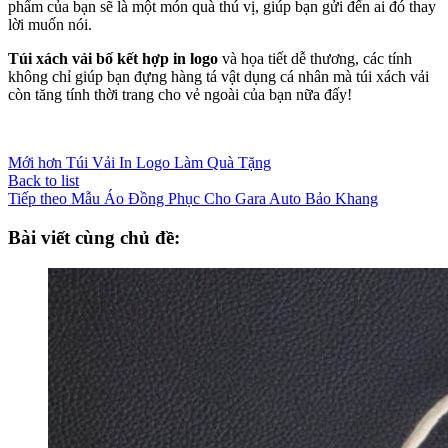
phẩm của bạn sẽ là một món quà thú vị, giúp bạn gửi đến ai đó thay
lời muốn nói.
Túi xách vải bố kết hợp in logo
và họa tiết dễ thương, các tính
không chỉ giúp bạn đựng hàng tá vật dụng cá nhân mà túi xách vải
còn tăng tính thời trang cho vẻ ngoài của bạn nữa đấy!
Mới hơn
Túi Vải In Logo Làm Quà Tặng
Back to list
Tiếp theo
Mẫu Áo Đồng Phục Cho Gara Auto Bảo Khang
Bài viết cùng chủ đề: