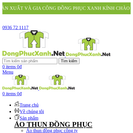
VÀ GIA CÔNG ĐỒNG PHỤC XANH KÍNH CHÀO QUÝ KHÁCH
0936 72 1117
Tìm kiếm
0
items
0
₫
Menu
0
items
0
₫
Trang chủ
Về chúng tôi
Sản phẩm
ÁO THUN ĐỒNG PHỤC
Áo thun đồng phục công ty