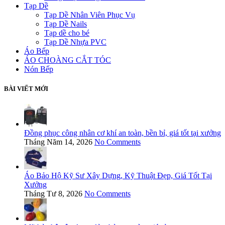
Tạp Dề
Tạp Dề Nhân Viên Phục Vụ
Tạp Dề Nails
Tạp dề cho bé
Tạp Dề Nhựa PVC
Áo Bếp
ÁO CHOÀNG CẮT TÓC
Nón Bếp
BÀI VIẾT MỚI
Đồng phục công nhân cơ khí an toàn, bền bỉ, giá tốt tại xưởng
Tháng Năm 14, 2026
No Comments
Áo Bảo Hộ Kỹ Sư Xây Dựng, Kỹ Thuật Đẹp, Giá Tốt Tại
Xưởng
Tháng Tư 8, 2026
No Comments