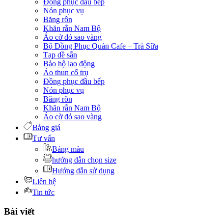
Đồng phục đầu bếp
Nón phục vụ
Băng rôn
Khăn rằn Nam Bộ
Áo cờ đỏ sao vàng
Bộ Đồng Phục Quán Cafe – Trà Sữa
Tạp dề sẵn
Bảo hộ lao động
Áo thun cổ trụ
Đồng phục đầu bếp
Nón phục vụ
Băng rôn
Khăn rằn Nam Bộ
Áo cờ đỏ sao vàng
Bảng giá
Tư vấn
Bảng màu
hướng dẫn chọn size
Hướng dẫn sử dụng
Liên hệ
Tin tức
Bài viết